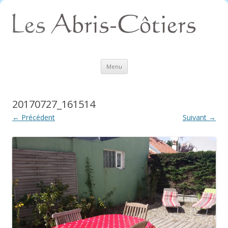
Aller
Menu
au
contenu
20170727_161514
← Précédent
Suivant →