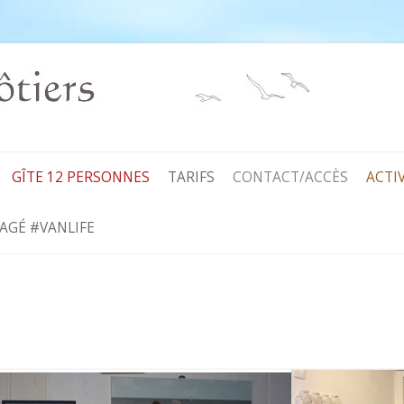
Aller
au
GÎTE 12 PERSONNES
TARIFS
CONTACT/ACCÈS
ACTI
contenu
AGÉ #VANLIFE