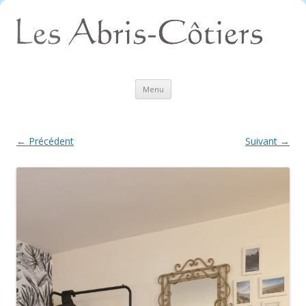
Aller
Menu
au
contenu
← Précédent
Suivant →