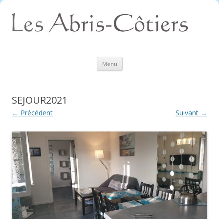
Aller
Menu
au
contenu
SEJOUR2021
← Précédent
Suivant →