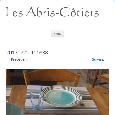
Aller
Menu
au
contenu
20170722_120838
← Précédent
Suivant →