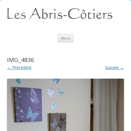
Aller
Menu
au
contenu
IMG_4836
← Précédent
Suivant →