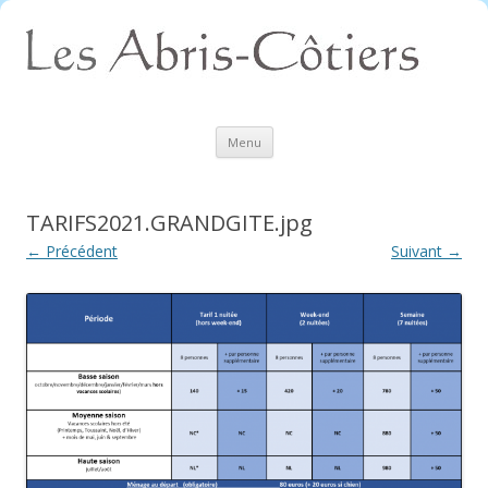
Aller
Menu
au
contenu
TARIFS2021.GRANDGITE.jpg
← Précédent
Suivant →