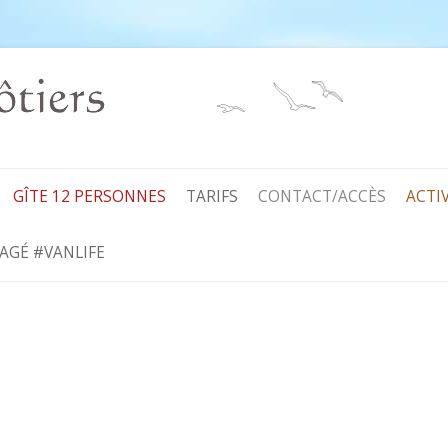
Aller
au
GÎTE 12 PERSONNES
TARIFS
CONTACT/ACCÈS
ACTI
contenu
AGÉ #VANLIFE