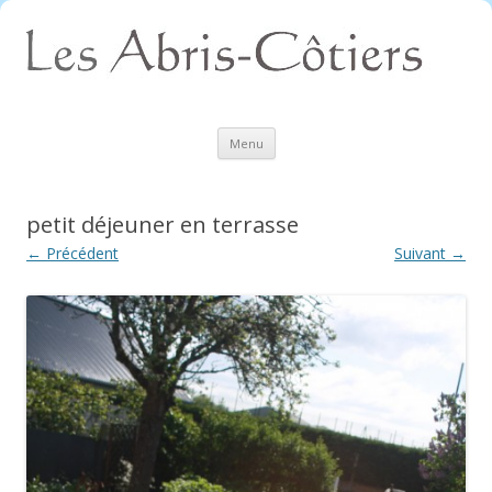
Aller
Menu
au
contenu
petit déjeuner en terrasse
← Précédent
Suivant →