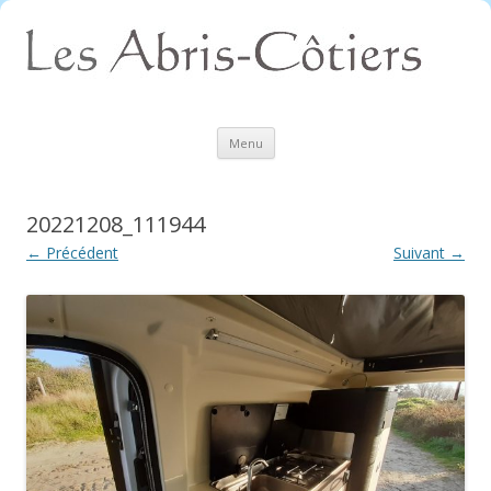
Aller
Menu
au
contenu
20221208_111944
← Précédent
Suivant →