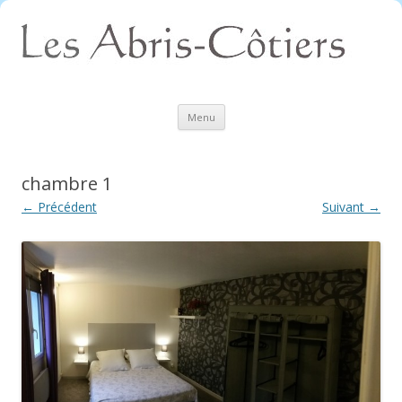
Aller
Menu
au
contenu
chambre 1
← Précédent
Suivant →