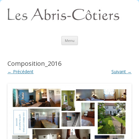
Aller
Menu
au
contenu
Composition_2016
← Précédent
Suivant →