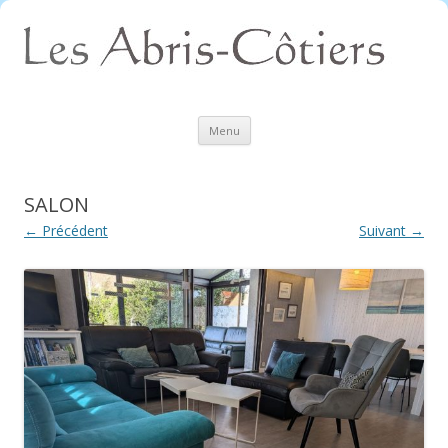
Aller
Menu
au
contenu
SALON
← Précédent
Suivant →