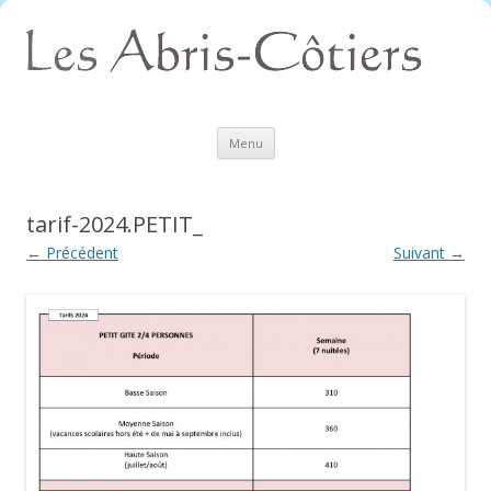
Aller
Menu
au
contenu
tarif-2024.PETIT_
← Précédent
Suivant →